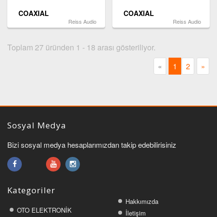
COAXIAL
COAXIAL
Reiss Audio
Reiss Audio
Toplam 27 üründen 1 - 18 arası gösteriliyor.
«
1
2
»
Sosyal Medya
Bizi sosyal medya hesaplarımızdan takip edebilirisiniz
Kategoriler
Hakkımızda
OTO ELEKTRONİK
İletişim