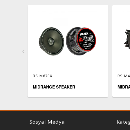
RS-M67EX
RS-M
MIDRANGE SPEAKER
MIDR
Reiss Audio
Sosyal Medya
Kateg