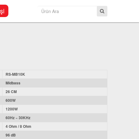
şi
RS-MB10K
Midbass
26 CM
600W
1200W
60Hz ~ 30KHz
4 Ohm / 8 Ohm
96 dB