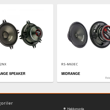
42NX
RS-M63EC
ANGE SPEAKER
MIDRANGE
Rei
oriler
Hakkımızda