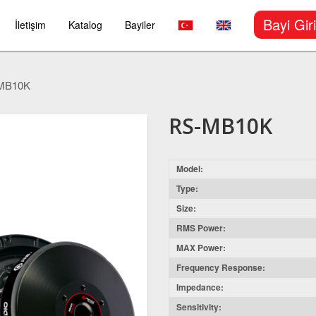
Bayi Giri
İletişim
Katalog
Bayiler
MB10K
RS-MB10K
Model:
Type:
Size:
RMS Power:
MAX Power:
Frequency Response:
Impedance:
Sensitivity: