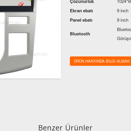
Çözünürlük
1024*6
Ekran ebatı
9 inch
Panel ebatı
9 inch
Bluetoo
Bluetooth
Görüşm
Kontrol
Mikrofon
ayrıca 
ÜRÜN HAKKINDA BILGI ALMAK
Ses çıkış gücü
4X41W
Dokunmatik
Kapasit
Benzer Ürünler