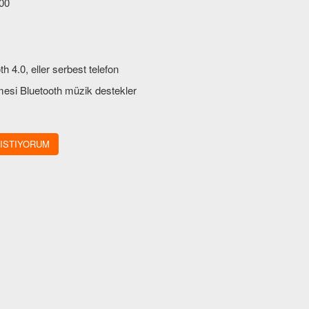
00
th 4.0, eller serbest telefon
esi Bluetooth müzik destekler
 panelinde dahili mikrofon
harici mikrofon da içerir
 ISTIYORUM
if dokunmatik ekran