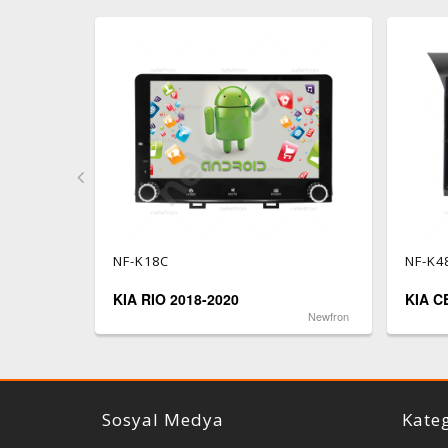
NF-K18C
NF-K4
KIA RIO 2018-2020
KIA C
Newfron
Newfron
Sosyal Medya
Kateg