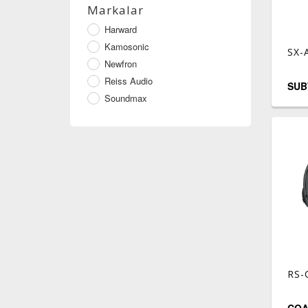
Markalar
Harward
Kamosonic
SX-
Newfron
Reiss Audio
SU
Soundmax
RS-