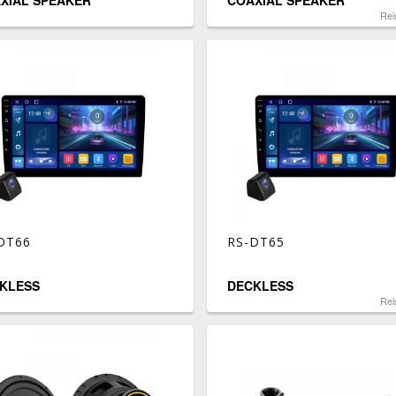
XIAL SPEAKER
COAXIAL SPEAKER
Rei
DT66
RS-DT65
KLESS
DECKLESS
Rei