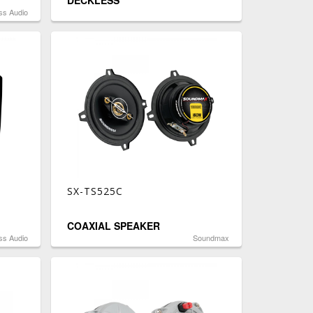
DECKLESS
ss Audio
SX-TS525C
COAXIAL SPEAKER
ss Audio
Soundmax