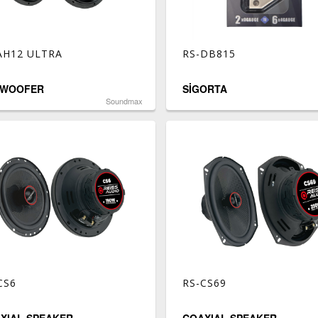
AH12 ULTRA
RS-DB815
BWOOFER
SİGORTA
Soundmax
CS6
RS-CS69