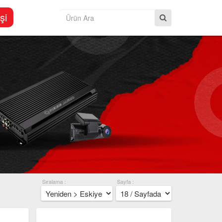
şi
Sıralama :
Sayfa :