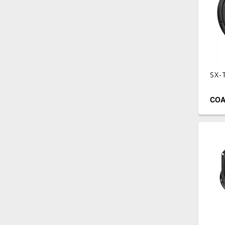
SX-
COA