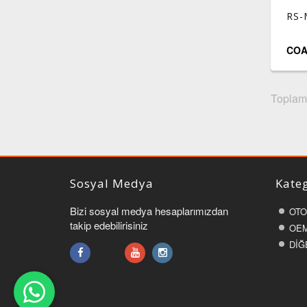
RS-
COA
Toplam 
Sosyal Medya
Kateg
Bizi sosyal medya hesaplarımızdan
OTO
takip edebilirisiniz
OEM
DİĞ