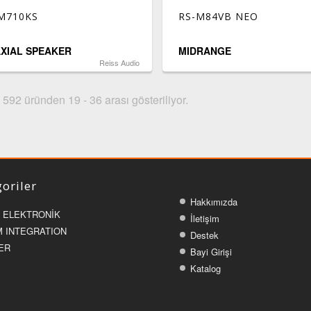
M710KS
RS-M84VB NEO
XIAL SPEAKER
MIDRANGE
Reiss Audio
592 üründen 19 - 36 arası gösteriliyor.
oriler
Hakkımızda
 ELEKTRONİK
İletişim
 INTEGRATION
Destek
ER
Bayi Girişi
Katalog