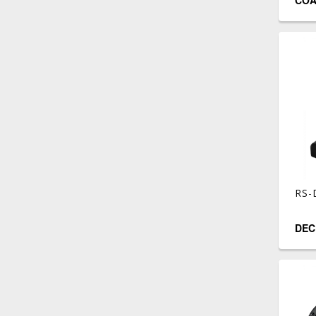
COA
RS-
DEC