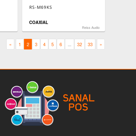
RS-M69KS
COAXIAL
Reiss Audio
«
1
2
3
4
5
6
...
32
33
»