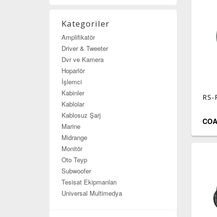
Kategoriler
Amplifikatör
Driver & Tweeter
Dvr ve Kamera
Hoparlör
İşlemci
Kabinler
RS-
Kablolar
Kablosuz Şarj
COA
Marine
Midrange
Monitör
Oto Teyp
Subwoofer
Tesisat Ekipmanları
Universal Multimedya