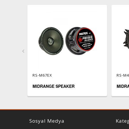
RS-M67EX
RS-M
MIDRANGE SPEAKER
MIDR
Reiss Audio
Sosyal Medya
Kateg