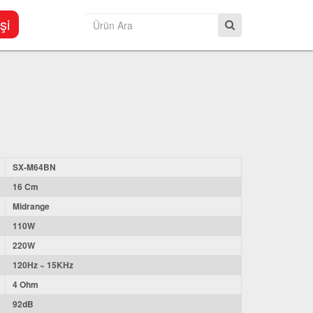
şi
SX-M64BN
16 Cm
Midrange
110W
220W
120Hz ~ 15KHz
4 Ohm
92dB