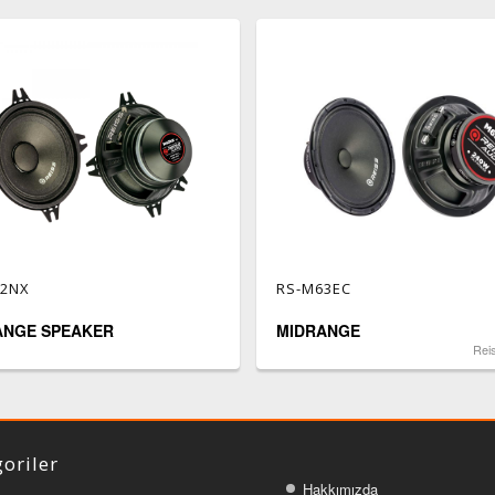
42NX
RS-M63EC
ANGE SPEAKER
MIDRANGE
Rei
oriler
Hakkımızda