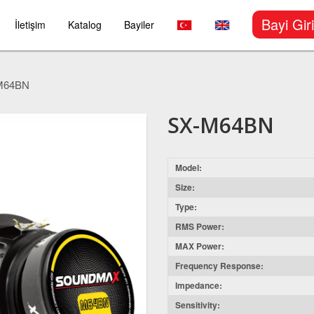
Bayi Giri
İletişim
Katalog
Bayiler
M64BN
SX-M64BN
Model:
Size:
Type:
RMS Power:
MAX Power:
Frequency Response:
Impedance:
Sensitivity: