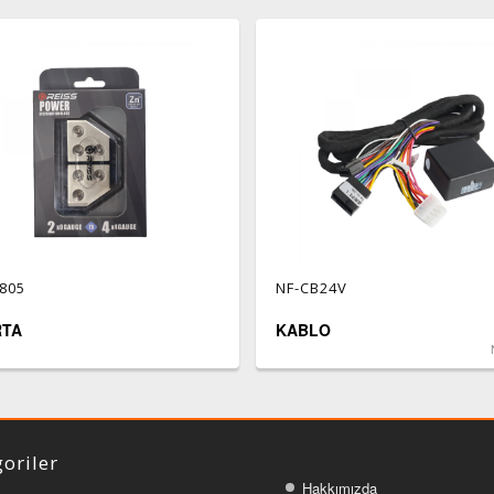
805
NF-CB24V
RTA
KABLO
oriler
Hakkımızda