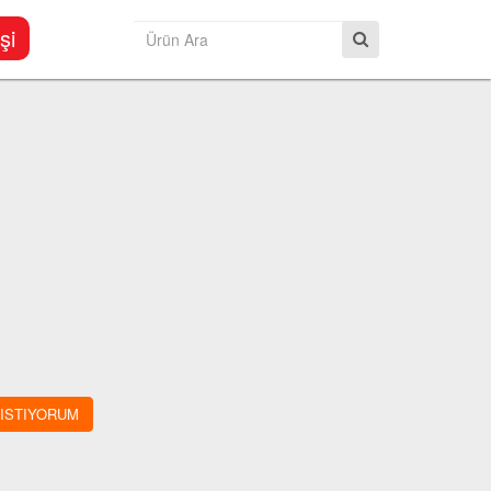
şi
 ISTIYORUM