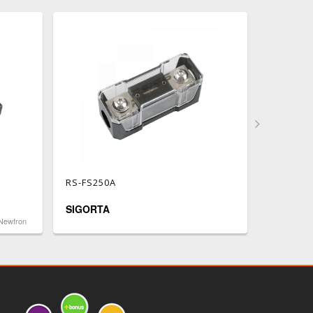
RS-FS250A
RS-DB74
SIGORTA
SIGORT
Newfron