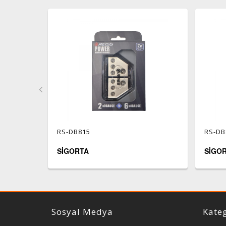
RS-DB815
RS-DB
SİGORTA
SİGO
Reiss Audio
Sosyal Medya
Kateg