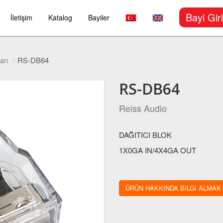
Bayi Giri
İletişim
Katalog
Bayiler
arı
RS-DB64
RS-DB64
Reiss Audio
DAĞITICI BLOK
1X0GA IN/4X4GA OUT
ÜRÜN HAKKINDA BILGI ALMAK