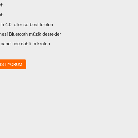
ch
ch
th 4.0, eller serbest telefon
esi Bluetooth müzik destekler
 panelinde dahili mikrofon
harici mikrofon da içerir
 ISTIYORUM
if dokunmatik ekran