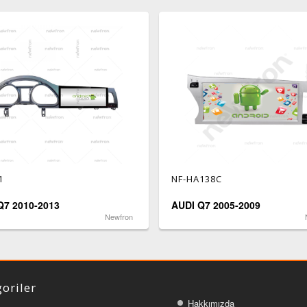
1
NF-HA138C
Q7 2010-2013
AUDI Q7 2005-2009
Newfron
oriler
Hakkımızda