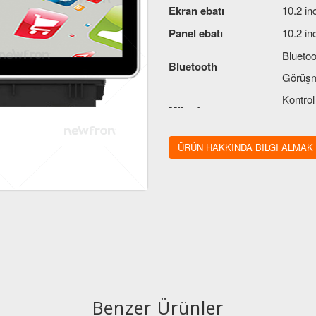
Ekran ebatı
10.2 in
Panel ebatı
10.2 in
Bluetoo
Bluetooth
Görüşm
Kontrol
Mikrofon
ayrıca 
Ses çıkış gücü
4X41W
ÜRÜN HAKKINDA BILGI ALMAK
Dokunmatik
Kapasit
Benzer Ürünler