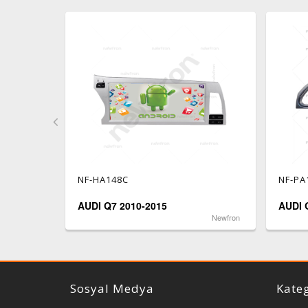
NF-HA148C
NF-PA
AUDI Q7 2010-2015
AUDI 
Newfron
Newfron
Sosyal Medya
Kateg