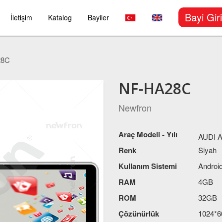
Bayi Giri
İletişim
Katalog
Bayiler
28C
NF-HA28C
Newfron
Araç Modeli - Yılı
AUDI A
Renk
Siyah
Kullanım Sistemi
Android
RAM
4GB
ROM
32GB
Çözünürlük
1024*6