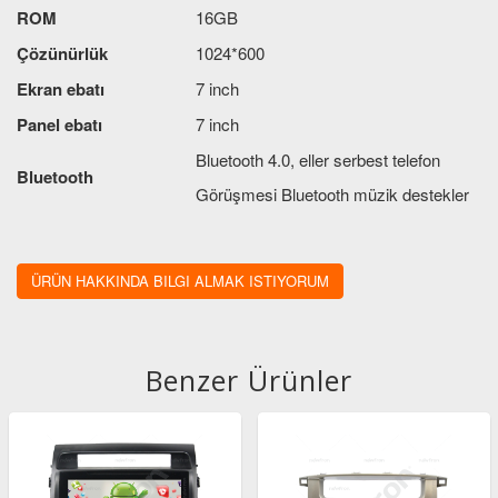
ROM
16GB
Çözünürlük
1024*600
Ekran ebatı
7 inch
Panel ebatı
7 inch
Bluetooth 4.0, eller serbest telefon
Bluetooth
Görüşmesi Bluetooth müzik destekler
Kontrol panelinde dahili mikrofon
Mikrofon
ayrıca harici mikrofon da içerir
ÜRÜN HAKKINDA BILGI ALMAK ISTIYORUM
Ses çıkış gücü
4X41W
Dokunmatik
Kapasitif dokunmatik ekran
Benzer Ürünler