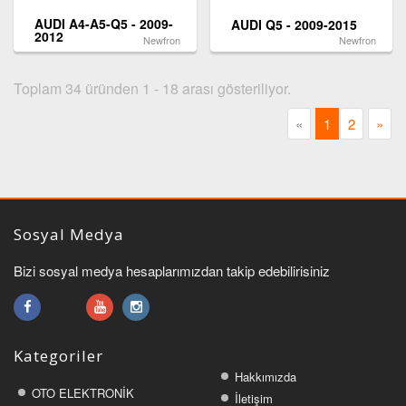
AUDI A4-A5-Q5 - 2009-
AUDI Q5 - 2009-2015
2012
Newfron
Newfron
Toplam 34 üründen 1 - 18 arası gösteriliyor.
«
1
2
»
Sosyal Medya
Bizi sosyal medya hesaplarımızdan takip edebilirisiniz
Kategoriler
Hakkımızda
OTO ELEKTRONİK
İletişim