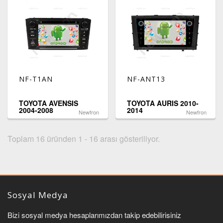
NF-T1AN
NF-ANT13
TOYOTA AVENSIS
TOYOTA AURIS 2010-
2004-2008
2014
Newfron
Newfron
Toplam 16 üründen 1 - 16 arası gösteriliyor.
Sosyal Medya
Bizi sosyal medya hesaplarımızdan takip edebilirisiniz